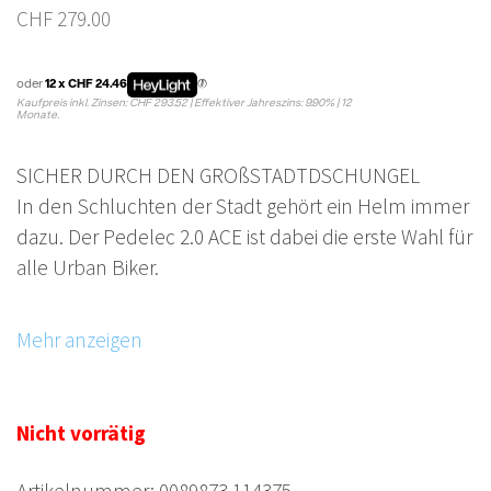
CHF
279.00
oder
12 x CHF 24.46
Kaufpreis inkl. Zinsen: CHF 293.52 | Effektiver Jahreszins: 9.90% | 12
Monate.
SICHER DURCH DEN GROßSTADTDSCHUNGEL
In den Schluchten der Stadt gehört ein Helm immer
dazu. Der Pedelec 2.0 ACE ist dabei die erste Wahl für
alle Urban Biker.
Im Großstadtverkehr ist ein Helm für Sie als
Radfahrer ein unverzichtbarer Begleiter. Denn
Unfälle passieren schnell und wenn es zu einem
Sturz kommt, schützt ein Fahrradhelm vor größeren
Nicht vorrätig
Schäden.