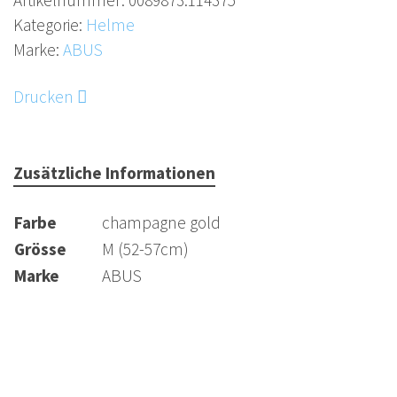
Artikelnummer:
0089873.114375
ABUS bietet mit dem Pedelec 2.0 ACE einen
Kategorie:
Helme
Fahrradhelm, der die hohen
Marke:
ABUS
Sicherheitsanforderungen der Großstadt erfüllt. Mit
seinem tiefen Schläfenbereich bietet er dem Träger
Drucken
besonderen Schutz. Darüber hinaus zeichnet den
Pedelec 2.0 ACE eine integrierte Regenhaube aus,
die sich bei den ersten Regentropfen schnell über
Zusätzliche Informationen
den Helm ziehen lässt. Das besonders helle,
aufladbare Licht und das austauschbare Visier bieten
Farbe
champagne gold
zusätzlichen, passiven Schutz.
Grösse
M (52-57cm)
Marke
ABUS