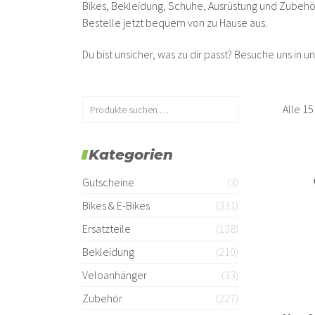
Bikes, Bekleidung, Schuhe, Ausrüstung und Zubeh
Bestelle jetzt bequem von zu Hause aus.
Du bist unsicher, was zu dir passt? Besuche uns in 
Alle 1
Kategorien
Gutscheine
(3)
Bikes & E-Bikes
(331)
Ersatzteile
(138)
Bekleidung
(210)
Veloanhänger
(33)
Zubehör
(227)