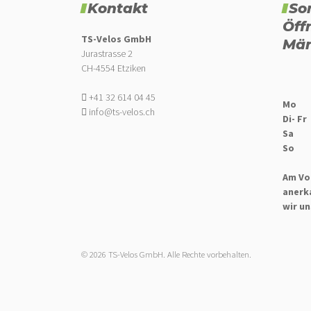
Kontakt
So
SP Connect
(48)
Öff
SR Suntour
(1)
TS-Velos GmbH
Mär
Jurastrasse 2
SRAM
(3)
CH-4554 Etziken
Syncros
(6)
+41 32 614 04 45
Mo
THULE
(13)
info@ts-velos.ch
Di- Fr
Vittoria
(1)
Sa
So
WOWOW
(1)
Am Vo
anerk
wir un
© 2026 TS-Velos GmbH. Alle Rechte vorbehalten.