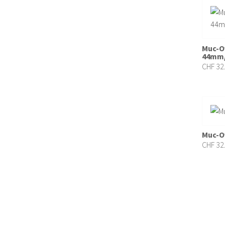
Ergon
(4)
FLYER
(13)
Garmin
(1)
Muc-Of
44mm/
iXS
(39)
CHF
32
KETTLER Alu-Rad
(21)
KLICKfix
(3)
KMC
(1)
Knog
(2)
Muc-Of
CHF
32
Lezyne
(5)
Magura
(1)
MAXXIS
(7)
Mirrycle
(2)
MonkeyLink
(4)