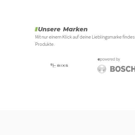
Naloo
(17)
Ortlieb
(13)
Pletscher
(10)
Unsere Marken
Price
(11)
Mit nur einem Klick auf deine Lieblingsmarke find
Racktime
(10)
Produkte.
Riesel Design
(8)
Rotwild
(6)
Santa Cruz
(3)
Schwalbe
(23)
Scott
(62)
Scott Sports
(31)
Shimano
(8)
Sigma
(8)
SKS
(7)