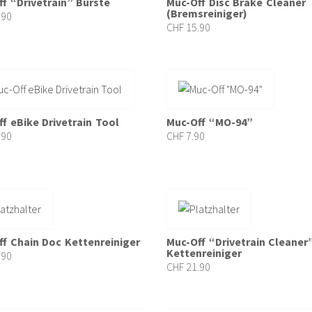
f “Drivetrain” Bürste
Muc-Off Disc Brake Cleaner
(Bremsreiniger)
.90
CHF
15.90
f eBike Drivetrain Tool
Muc-Off “MO-94”
.90
CHF
7.90
ff Chain Doc Kettenreiniger
Muc-Off “Drivetrain Cleaner
Kettenreiniger
.90
CHF
21.90