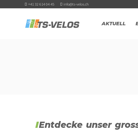
+41 32 614 04 45
info@ts-velos.ch
AKTUELL
Entdecke unser gros