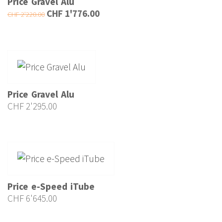
Price Gravel Alu
Ursprünglicher
Aktueller
CHF
1'776.00
CHF
2'220.00
Preis
Preis
war:
ist:
CHF 2'220.00
CHF 1'776.00.
Price Gravel Alu
CHF
2'295.00
Price e-Speed iTube
CHF
6'645.00