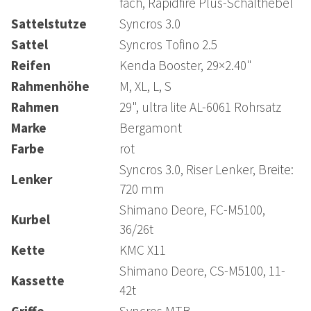
fach, Rapidfire Plus-Schalthebel
Sattelstutze
Syncros 3.0
Sattel
Syncros Tofino 2.5
Reifen
Kenda Booster, 29×2.40"
Rahmenhöhe
M, XL, L, S
Rahmen
29", ultra lite AL-6061 Rohrsatz
Marke
Bergamont
Farbe
rot
Syncros 3.0, Riser Lenker, Breite:
Lenker
720 mm
Shimano Deore, FC-M5100,
Kurbel
36/26t
Kette
KMC X11
Shimano Deore, CS-M5100, 11-
Kassette
42t
Griffe
Syncros MTB