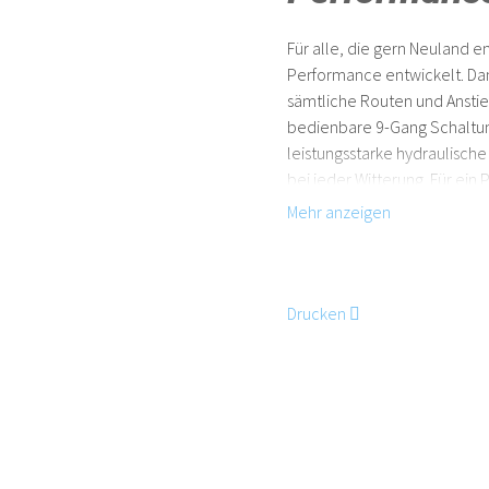
Für alle, die gern Neuland 
Performance entwickelt. Dan
sämtliche Routen und Anstieg
bedienbare 9-Gang Schaltu
leistungsstarke hydraulische
bei jeder Witterung. Für ein
– sind die 100 mm Federgab
verantwortlich. Jetzt heißt 
Drucken