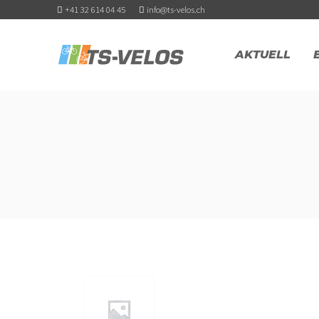
+41 32 614 04 45
info@ts-velos.ch
AKTUELL