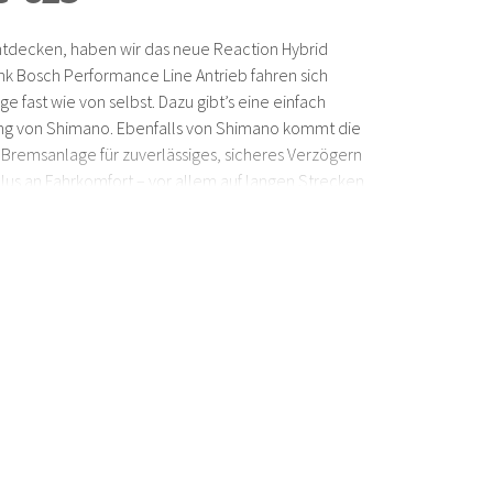
entdecken, haben wir das neue Reaction Hybrid
k Bosch Performance Line Antrieb fahren sich
e fast wie von selbst. Dazu gibt’s eine einfach
ng von Shimano. Ebenfalls von Shimano kommt die
 Bremsanlage für zuverlässiges, sicheres Verzögern
 Plus an Fahrkomfort – vor allem auf langen Strecken
el, der bequeme Sattel und Lock-On Griffe
es nur noch: aufsitzen und das Abenteuer zünden!