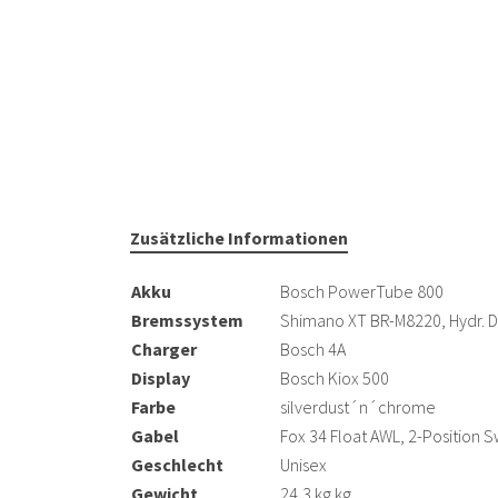
Zusätzliche Informationen
Akku
Bosch PowerTube 800
Bremssystem
Shimano XT BR-M8220, Hydr. D
Charger
Bosch 4A
Display
Bosch Kiox 500
Farbe
silverdust´n´chrome
Gabel
Fox 34 Float AWL, 2-Position
Geschlecht
Unisex
Gewicht
24,3 kg kg