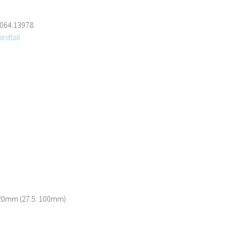
s Handling auf schwierigeren Trails. Also, wo soll das
n?
064.13978
rdtail
120mm (27.5: 100mm)