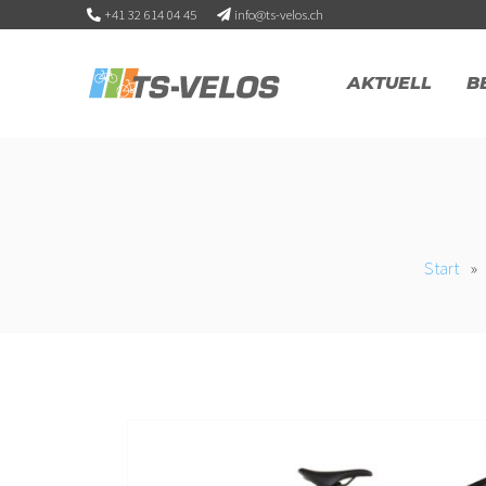
+41 32 614 04 45
info@ts-velos.ch
AKTUELL
B
Start
»