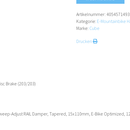
Sattelstütze für zuverlässige
nächste Abenteuer hingehe
Artikelnummer:
4054571493
Kategorie:
E-Mountainbike Ha
Marke:
Cube
Drucken
isc Brake (203/203)
 Sweep-Adjust RAIL Damper, Tapered, 15x110mm, E-Bike Optimized, 