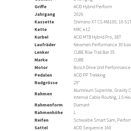
Griffe
ACID Hybrid Perform
Jahrgang
2026
Kassette
Shimano XT CS-M8100, 10-51
Kette
KMC e12
Kurbel
ACID MTB Hybrid Pro, 38T
Laufräder
Newmen Performance 30 base
Lenker
CUBE Rise Trail Bar 35
Marke
CUBE
Motor
Bosch Drive Unit Performance
Pedalen
ACID PP Trekking
Radgrösse
29"
Aluminium Superlite, Gravity 
Rahmen
Internal Cable Routing, 1.5 H
Rahmenform
Diamant
Rahmenhöhe
L
Reifen
Schwalbe Smart Sam, Perform
Sattel
ACID Sequence 160