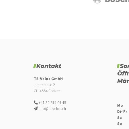
Kontakt
So
Öff
TS-Velos GmbH
Mär
Jurastrasse 2
CH-4554 Etziken
+41 32 614 04 45
Mo
info@ts-velos.ch
Di- Fr
Sa
So