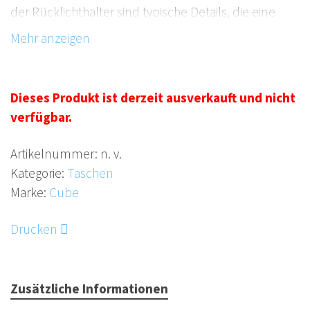
der Rücklichthalter sind typische Details, die eine
Satteltasche von CUBE besonders machen.
Features
• schnelle, einfache Klettbefestigung
Dieses Produkt ist derzeit ausverkauft und nicht
• schmale Form
verfügbar.
• zwei innenliegende Netzfächer mit Schlüsselhaken
• rote Innengestaltung
Artikelnummer:
n. v.
• wasserabweisender Reissverschluss
Kategorie:
Taschen
• Rücklichtaufnahme
Marke:
Cube
• umlaufendes Reflektorband
Drucken
Grösse (LxBxT)
S 15 x 9 x 9 cm
M 16 x 10 x 10 cm
Zusätzliche Informationen