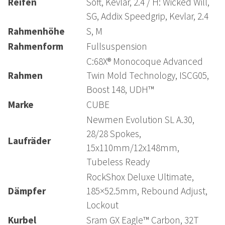
Reifen
Soft, Kevlar, 2.4 / H: Wicked Will,
SG, Addix Speedgrip, Kevlar, 2.4
Rahmenhöhe
S, M
Rahmenform
Fullsuspension
C:68X® Monocoque Advanced
Rahmen
Twin Mold Technology, ISCG05,
Boost 148, UDH™
Marke
CUBE
Newmen Evolution SL A.30,
28/28 Spokes,
Laufräder
15x110mm/12x148mm,
Tubeless Ready
RockShox Deluxe Ultimate,
Dämpfer
185×52.5mm, Rebound Adjust,
Lockout
Kurbel
Sram GX Eagle™ Carbon, 32T