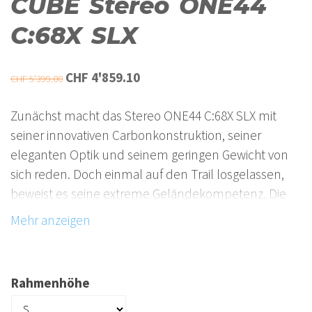
CUBE Stereo ONE44
C:68X SLX
Ursprünglicher
Aktueller
CHF
4'859.10
CHF
5'399.00
Preis
Preis
Zunächst macht das Stereo ONE44 C:68X SLX mit
war:
ist:
seiner innovativen Carbonkonstruktion, seiner
CHF 5'399.00
CHF 4'859.10.
eleganten Optik und seinem geringen Gewicht von
sich reden. Doch einmal auf den Trail losgelassen,
beweist es seine extreme Geländekompetenz. Die
hat es unter anderem einer RockShox Pike Ultimate
Federgabel und dem Deluxe Ultimate Dämpfer zu
verdanken. Und den 2.4 Zoll Schwalbe Reifen auf
einem Newmen Evolution SL A.30 Laufradsatz in
Rahmenhöhe
Kombination mit hydraulischen Magura MT5
Scheibenbremsen. Dazu kommen die Präzision und