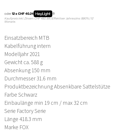
oder
12 x CHF 40.24
Kaufpreis inkl. Zinsen: CHF 482.88 | Effektiver Jahreszins: 9.90% | 12
Monate.
Einsatzbereich MTB
Kabelführung intern
Modelljahr 2021
Gewicht ca. 588 g
Absenkung 150 mm
Durchmesser 31.6 mm
Produktbezeichnung Absenkbare Sattelstütze
Farbe Schwarz
Einbaulänge min 19 cm / max 32 cm
Serie Factory Serie
Länge 418.3 mm
Marke FOX