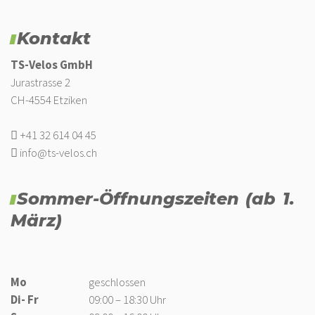
Kontakt
TS-Velos GmbH
Jurastrasse 2
CH-4554 Etziken
+41 32 614 04 45
info@ts-velos.ch
Sommer-Öffnungszeiten (ab 1.
März)
Mo
geschlossen
Di- Fr
09:00 – 18:30 Uhr