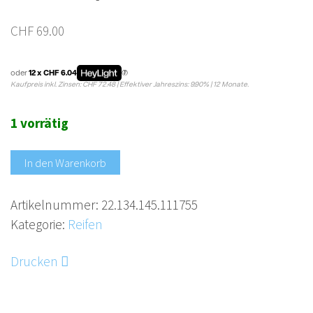
CHF
69.00
oder
12 x CHF 6.04
Kaufpreis inkl. Zinsen: CHF 72.48 | Effektiver Jahreszins: 9.90% | 12 Monate.
1 vorrätig
In den Warenkorb
Artikelnummer:
22.134.145.111755
Kategorie:
Reifen
Drucken