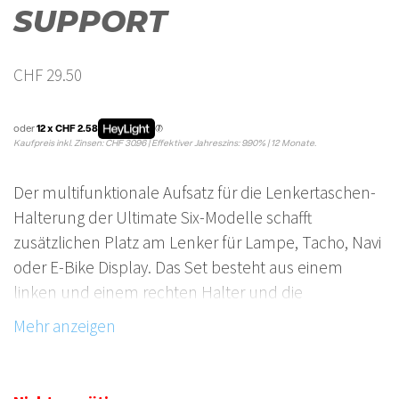
SUPPORT
CHF
29.50
oder
12 x CHF 2.58
Kaufpreis inkl. Zinsen: CHF 30.96 | Effektiver Jahreszins: 9.90% | 12 Monate.
Der multifunktionale Aufsatz für die Lenkertaschen-
Halterung der Ultimate Six-Modelle schafft
zusätzlichen Platz am Lenker für Lampe, Tacho, Navi
oder E-Bike Display. Das Set besteht aus einem
linken und einem rechten Halter und die
Anbringung ist paarweise (notwendig z.B. für die
Aufnahme des Bosch E-Bike Displays) oder einzeln
möglich.
Die in der Höhe verstellbaren Aufsatzelemente