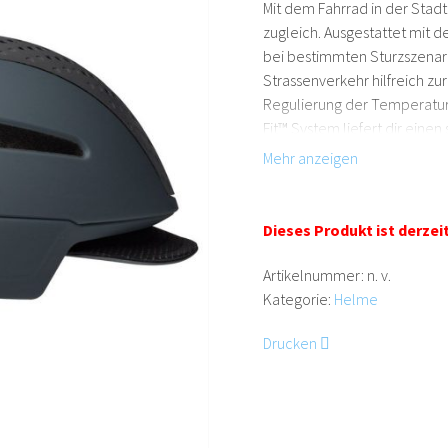
Mit dem Fahrrad in der Stadt
zugleich. Ausgestattet mit 
bei bestimmten Sturzszenarie
Strassenverkehr hilfreich zur
Regulierung der Temperatur 
Fit™ System liefert dir eine
technische Raffinessen sind 
Elemente und ein Soft-Brim-V
Dieses Produkt ist derzei
Artikelnummer:
n. v.
Kategorie:
Helme
Drucken