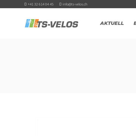
+41 32 614 04 45
info@ts-velos.ch
AKTUELL