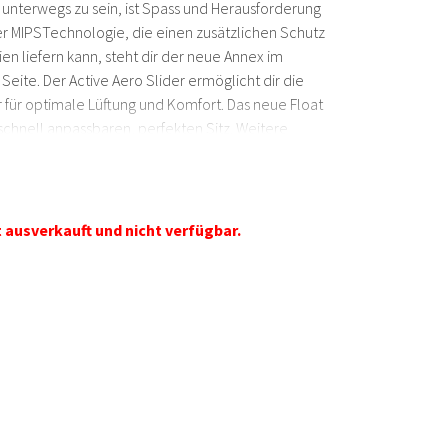
 unterwegs zu sein, ist Spass und Herausforderung
der MIPSTechnologie, die einen zusätzlichen Schutz
n liefern kann, steht dir der neue Annex im
 Seite. Der Active Aero Slider ermöglicht dir die
für optimale Lüftung und Komfort. Das neue Float
n schnell anpassbaren, perfekten Sitz. Weitere
eine integrierte Lichthalterung, reflektierende
isier.
t ausverkauft und nicht verfügbar.