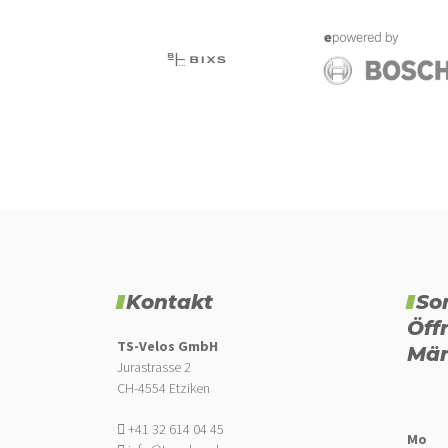
Kontakt
So
Öff
TS-Velos GmbH
Mär
Jurastrasse 2
CH-4554 Etziken
+41 32 614 04 45
Mo