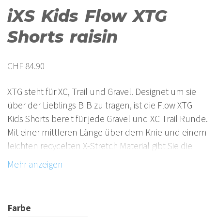
iXS Kids Flow XTG
Shorts raisin
CHF
84.90
XTG steht für XC, Trail und Gravel. Designet um sie
über der Lieblings BIB zu tragen, ist die Flow XTG
Kids Shorts bereit für jede Gravel und XC Trail Runde.
Mit einer mittleren Länge über dem Knie und einem
leichten recycelten X-Stretch Material gibt Sie die
Freiheit und Unterstützung für Stunden im Sattel.
Neben dem neuen Elastic Loop Verschluss verfügt
Sie über eine RV Hand und Cargo Tasche und ein
perfekter Fit für ewige Gravel Grinds.
Farbe