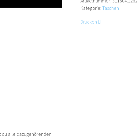
Artikelnummer:
311604.126
Kategorie:
Taschen
Drucken
est du alle dazugehörenden