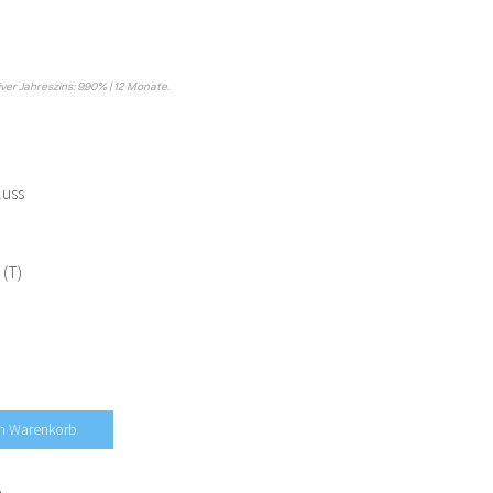
iver Jahreszins: 9.90% | 12 Monate.
luss
 (T)
en Warenkorb