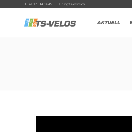
+41 32 614 04 45
info@ts-velos.ch
AKTUELL