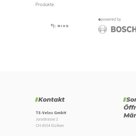
Produkte.
Kontakt
So
Öff
TS-Velos GmbH
Mär
Jurastrasse 2
CH-4554 Etziken