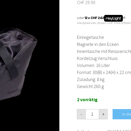
CHF
29.90
oder
12 x CHF 2.62
Kaufpreis inkl. Zinsen: CHF 31.44 | Effekt
Einlegetasche
Magnete in den Ecken
Innentasche mit Reissversch
Kordelzug Verschluss
Volumen: 16 Liter
Format: 30(B) x 24(H) x 22 cm
Zuladung: 8 kg
Gewicht 260 g
2 vorrätig
-
+
In d