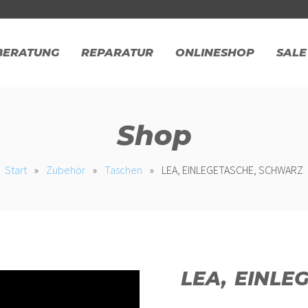
BERATUNG
REPARATUR
ONLINESHOP
SALE
Shop
Start
»
Zubehör
»
Taschen
»
LEA, EINLEGETASCHE, SCHWARZ
LEA, EINL