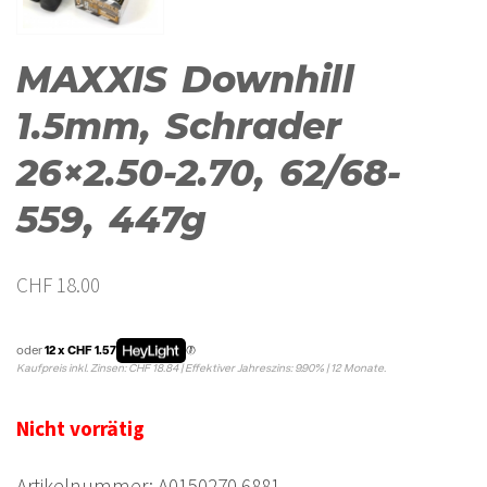
MAXXIS Downhill
1.5mm, Schrader
26×2.50-2.70, 62/68-
559, 447g
CHF
18.00
oder
12 x CHF 1.57
Kaufpreis inkl. Zinsen: CHF 18.84 | Effektiver Jahreszins: 9.90% | 12 Monate.
Nicht vorrätig
Artikelnummer:
A0150270.6881