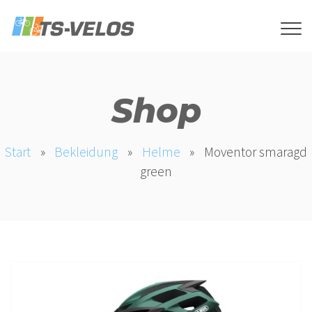
Shop
Start
»
Bekleidung
»
Helme
»
Moventor smaragd
green