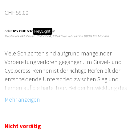
CHF
59.00
oder
12 x CHF 5.17
Kaufpreis inkl. Zinsen: CHF 62.04 | Effektiver Jahreszins: 9.90% | 12 Monate.
Viele Schlachten sind aufgrund mangelnder
Vorbereitung verloren gegangen. Im Gravel- und
Cyclocross-Rennen ist der richtige Reifen oft der
entscheidende Unterschied zwischen Sieg und
Lernen auf die harte Tour. Bei der Entwicklung des
Terreno Wet-Profils arbeitete Vittoria mit den
Spitzensportlern zusammen, um ihre Wunschliste
an Leistungsmerkmalen zu sammeln, die die
ultimative Waffe für nasses Wetter sein würden.
Nicht vorrätig
Vielseitigkeit war der gemeinsame Nenner…. Er