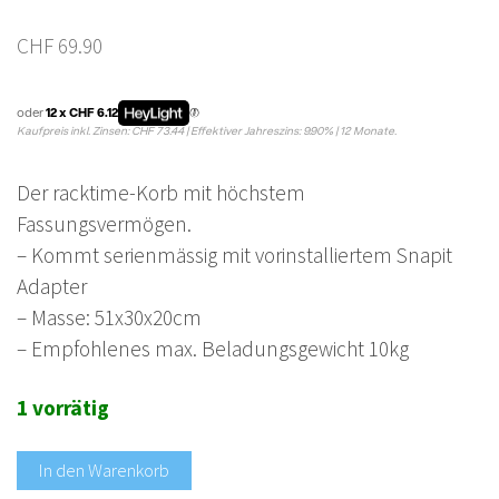
CHF
69.90
oder
12 x CHF 6.12
Kaufpreis inkl. Zinsen: CHF 73.44 | Effektiver Jahreszins: 9.90% | 12 Monate.
Der racktime-Korb mit höchstem
Fassungsvermögen.
– Kommt serienmässig mit vorinstalliertem Snapit
Adapter
– Masse: 51x30x20cm
– Empfohlenes max. Beladungsgewicht 10kg
1 vorrätig
In den Warenkorb