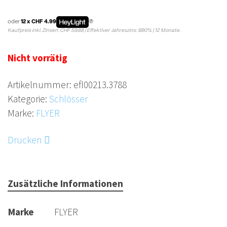
oder
12 x CHF 4.99
Kaufpreis inkl. Zinsen: CHF 59.88 | Effektiver Jahreszins: 9.90% | 12 Monate.
Nicht vorrätig
Artikelnummer:
efl00213.3788
Kategorie:
Schlösser
Marke:
FLYER
Drucken
Zusätzliche Informationen
Marke
FLYER