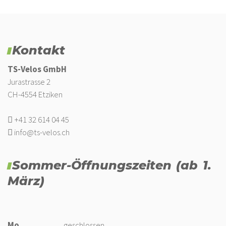
Kontakt
TS-Velos GmbH
Jurastrasse 2
CH-4554 Etziken
+41 32 614 04 45
info@ts-velos.ch
Sommer-Öffnungszeiten (ab 1.
März)
Mo
geschlossen