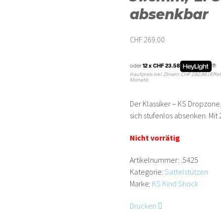
absenkbar
CHF
269.00
oder
12 x CHF 23.58
Kaufpreis inkl. Zinsen: CHF 282.96 | Effek
Monate.
Der Klassiker – KS Dropzone,
sich stufenlos absenken. Mit
Nicht vorrätig
Artikelnummer:
.5425
Kategorie:
Sattelstützen
Marke:
KS Kind Shock
Drucken