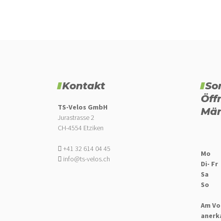
Kontakt
So
Öff
TS-Velos GmbH
Mär
Jurastrasse 2
CH-4554 Etziken
+41 32 614 04 45
Mo
info@ts-velos.ch
Di- Fr
Sa
So
Am Vo
anerk