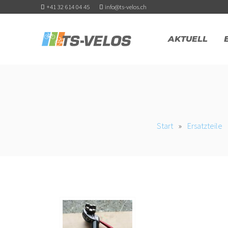
+41 32 614 04 45
info@ts-velos.ch
AKTUELL
Start
»
Ersatzteile