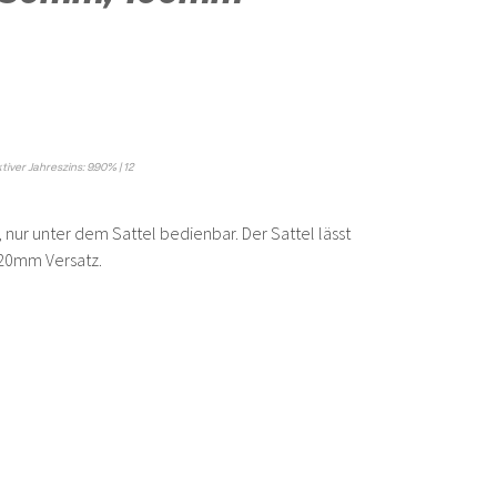
tiver Jahreszins: 9.90% | 12
 nur unter dem Sattel bedienbar. Der Sattel lässt
 20mm Versatz.