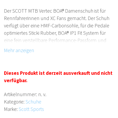
Der SCOTT MTB Vertec BOA® Damenschuh ist für
Rennfahrerinnen und XC Fans gemacht. Der Schuh
verfügt über eine HMF-Carbonsohle, für die Pedale
optimiertes Sticki Rubber, BOA® IP1 Fit System für
eine fein verstellbare Performance-Passform und
eine ErgoLogic Innensohle mit Einlage.
FEATURES
+ Verschluss BOA® Fit System IP-1 und
Dieses Produkt ist derzeit ausverkauft und nicht
Klettverschluss für anatomische Passform
verfügbar.
+ Herausnehmbare ErgoLogic-Innensohle
Artikelnummer:
n. v.
MATERIAL
Kategorie:
Schuhe
Laufsohle: HMF Carbon, Sticki Rubber / Steifigkeits-
Marke:
Scott Sports
Index 9