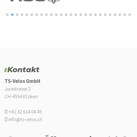
asymmetrische, enganliegende und
fußunterstützende Racing-Fit Passform
Gewicht: 265g (Gr.42)
Kontakt
TS-Velos GmbH
Jurastrasse 2
CH-4554 Etziken
+41 32 614 04 45
info@ts-velos.ch